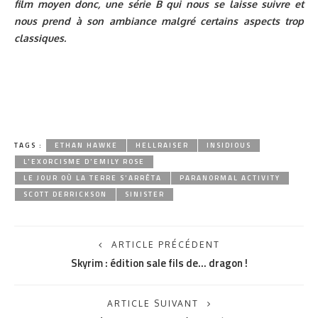
film moyen donc, une série B qui nous se laisse suivre et
nous prend à son ambiance malgré certains aspects trop
classiques.
TAGS :
ETHAN HAWKE
HELLRAISER
INSIDIOUS
L'EXORCISME D'EMILY ROSE
LE JOUR OÙ LA TERRE S'ARRÊTA
PARANORMAL ACTIVITY
SCOTT DERRICKSON
SINISTER
ARTICLE PRÉCÉDENT
Skyrim : édition sale fils de… dragon !
ARTICLE SUIVANT