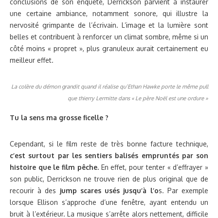
conclusions de son enquête, Derrickson parvient à instaurer
une certaine ambiance, notamment sonore, qui illustre la
nervosité grimpante de l’écrivain. L’image et la lumière sont
belles et contribuent à renforcer un climat sombre, même si un
côté moins « propret », plus granuleux aurait certainement eu
meilleur effet.
La colère du démon grandit quand il réalise qu’Ethan Hawke porte le même pull
que thierry Lermitte dans « Le père Noël est une ordure »
Tu la sens ma grosse ficelle ?
Cependant, si le film reste de très bonne facture technique,
c’est surtout par les sentiers balisés empruntés par son
histoire que le film pêche.
En effet, pour tenter « d’effrayer »
son public, Derrickson ne trouve rien de plus original que de
recourir à des
jump scares usés jusqu’à l’o
s. Par exemple
lorsque Ellison s’approche d’une fenêtre, ayant entendu un
bruit à l’extérieur. La musique s’arrête alors nettement, difficile