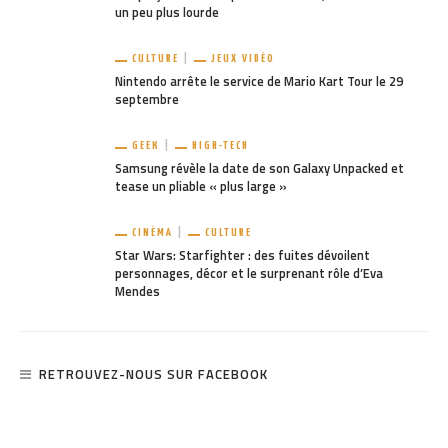
un peu plus lourde
CULTURE
JEUX VIDÉO
Nintendo arrête le service de Mario Kart Tour le 29
septembre
GEEK
HIGH-TECH
Samsung révèle la date de son Galaxy Unpacked et
tease un pliable « plus large »
CINÉMA
CULTURE
Star Wars: Starfighter : des fuites dévoilent
personnages, décor et le surprenant rôle d’Eva
Mendes
RETROUVEZ-NOUS SUR FACEBOOK