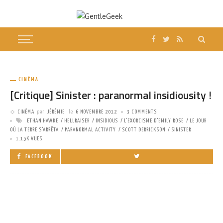
CINÉMA
[Critique] Sinister : paranormal insidiousity !
CINÉMA
par
JÉRÉMIE
le
6 NOVEMBRE 2012
3 COMMENTS
ETHAN HAWKE
HELLRAISER
INSIDIOUS
L'EXORCISME D'EMILY ROSE
LE JOUR
OÙ LA TERRE S'ARRÊTA
PARANORMAL ACTIVITY
SCOTT DERRICKSON
SINISTER
1.15K VUES
FACEBOOK