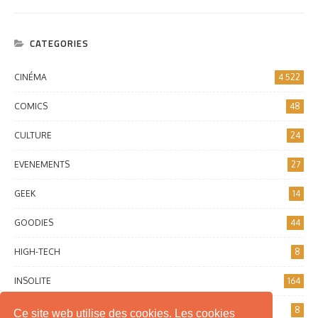
CATEGORIES
CINÉMA
4 522
COMICS
48
CULTURE
24
EVENEMENTS
27
GEEK
14
GOODIES
44
HIGH-TECH
8
INSOLITE
164
INTERNET
8
Ce site web utilise des cookies. Les cookies