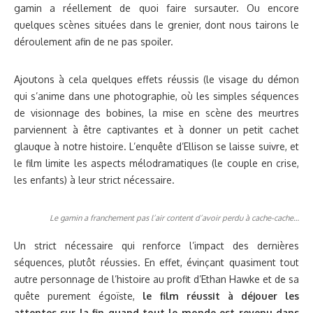
gamin a réellement de quoi faire sursauter. Ou encore
quelques scènes situées dans le grenier, dont nous tairons le
déroulement afin de ne pas spoiler.
Ajoutons à cela quelques effets réussis (le visage du démon
qui s’anime dans une photographie, où les simples séquences
de visionnage des bobines, la mise en scène des meurtres
parviennent à être captivantes et à donner un petit cachet
glauque à notre histoire. L’enquête d’Ellison se laisse suivre, et
le film limite les aspects mélodramatiques (le couple en crise,
les enfants) à leur strict nécessaire.
Le gamin a franchement pas l’air content d’avoir perdu à cache-cache…
Un strict nécessaire qui renforce l’impact des dernières
séquences, plutôt réussies. En effet, évinçant quasiment tout
autre personnage de l’histoire au profit d’Ethan Hawke et de sa
quête purement égoïste,
le film réussit à déjouer les
attentes sur la fin quand tout le monde est revenu dans