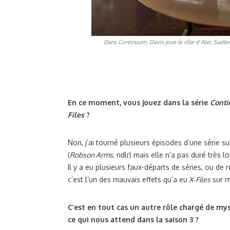
Dans
Continuum
, Davis joue le rôle d’Alec Sadl
En ce moment, vous jouez dans la série
Cont
Files
?
Non, j’ai tourné plusieurs épisodes d’une série s
(
Robson Arms
, ndlr) mais elle n’a pas duré très 
Il y a eu plusieurs faux-départs de séries, ou de 
c’est l’un des mauvais effets qu’a eu
X-Files
sur m
C’est en tout cas un autre rôle chargé de my
ce qui nous attend dans la saison 3 ?