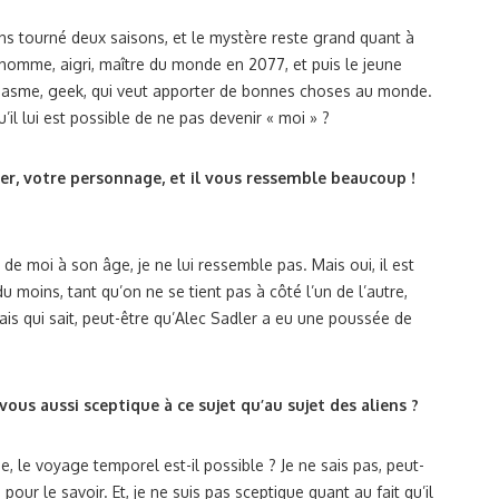
ons tourné deux saisons, et le mystère reste grand quant à
 homme, aigri, maître du monde en 2077, et puis le jeune
iasme, geek, qui veut apporter de bonnes choses au monde.
’il lui est possible de ne pas devenir « moi » ?
ler, votre personnage, et il vous ressemble beaucoup !
de moi à son âge, je ne lui ressemble pas. Mais oui, il est
du moins, tant qu’on ne se tient pas à côté l’un de l’autre,
Mais qui sait, peut-être qu’Alec Sadler a eu une poussée de
ous aussi sceptique à ce sujet qu’au sujet des aliens ?
e, le voyage temporel est-il possible ? Je ne sais pas, peut-
our le savoir. Et, je ne suis pas sceptique quant au fait qu’il