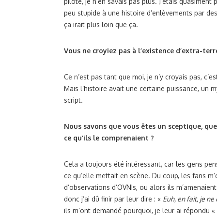
pilote, je n’en savais pas plus. J’étais quasiment
peu stupide à une histoire d’enlèvements par des 
ça irait plus loin que ça.
Vous ne croyiez pas à l’existence d’extra-terr
Ce n’est pas tant que moi, je n’y croyais pas, c’e
Mais l’histoire avait une certaine puissance, un 
script.
Nous savons que vous êtes un sceptique, quell
ce qu’ils le comprenaient ?
Cela a toujours été intéressant, car les gens pens
ce qu’elle mettait en scène. Du coup, les fans 
d’observations d’OVNIs, ou alors ils m’amenaient
donc j’ai dû finir par leur dire : «
Euh, en fait, je ne
ils m’ont demandé pourquoi, je leur ai répondu «