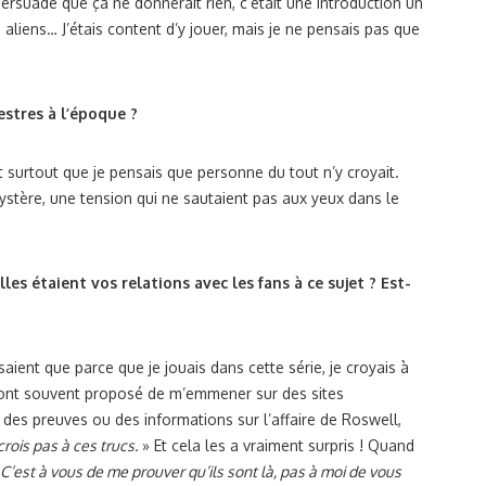
 persuadé que ça ne donnerait rien, c’était une introduction un
aliens… J’étais content d’y jouer, mais je ne pensais pas que
estres à l’époque ?
st surtout que je pensais que personne du tout n’y croyait.
mystère, une tension qui ne sautaient pas aux yeux dans le
es étaient vos relations avec les fans à ce sujet ? Est-
aient que parce que je jouais dans cette série, je croyais à
m’ont souvent proposé de m’emmener sur des sites
 des preuves ou des informations sur l’affaire de Roswell,
 crois pas à ces trucs.
» Et cela les a vraiment surpris ! Quand
C’est à vous de me prouver qu’ils sont là, pas à moi de vous