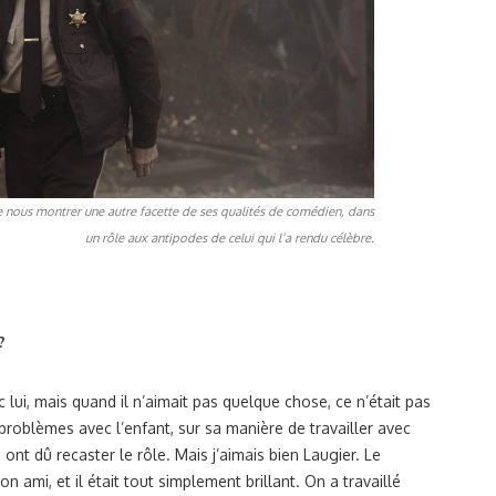
de nous montrer une autre facette de ses qualités de comédien, dans
un rôle aux antipodes de celui qui l’a rendu célèbre.
?
lui, mais quand il n’aimait pas quelque chose, ce n’était pas
s problèmes avec l’enfant, sur sa manière de travailler avec
ls ont dû recaster le rôle. Mais j’aimais bien Laugier. Le
n ami, et il était tout simplement brillant. On a travaillé