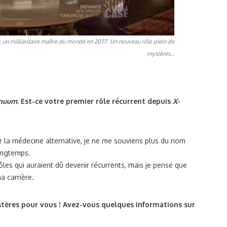
er, un milliardaire maître du monde en 2077. Un nouveau rôle plein de
mystères…
inuum
. Est-ce votre premier rôle récurrent depuis
X-
ur la médecine alternative, je ne me souviens plus du nom
longtemps.
rôles qui auraient dû devenir récurrents, mais je pense que
a carrière.
stères pour vous ! Avez-vous quelques informations sur