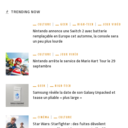
TRENDING NOW
CULTURE
GEEK
HIGH-TECH
JEUX VIDÉO
Nintendo annonce une Switch 2 avec batterie
remplaçable en Europe cet automne, la console sera
un peu plus lourde
CULTURE
JEUX VIDÉO
Nintendo arrête le service de Mario Kart Tour le 29
septembre
GEEK
HIGH-TECH
Samsung révèle la date de son Galaxy Unpacked et
tease un pliable « plus large »
CINÉMA
CULTURE
Star Wars: Starfighter : des fuites dévoilent