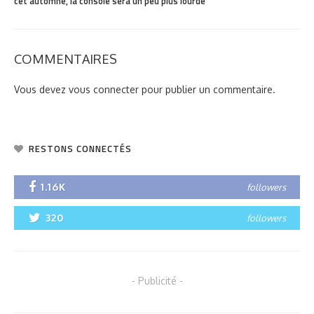
cet automne, la console sera un peu plus lourde
COMMENTAIRES
Vous devez
vous connecter
pour publier un commentaire.
RESTONS CONNECTÉS
1.16K
followers
320
followers
- Publicité -