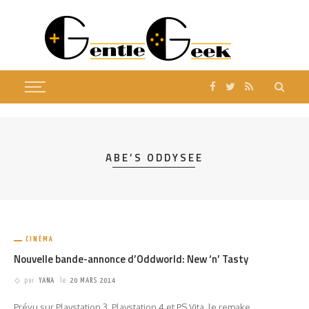
ABE’S ODDYSEE
CINÉMA
Nouvelle bande-annonce d’Oddworld: New ‘n’ Tasty
par
YANA
le
20 MARS 2014
Prévu sur Playstation 3, Playstation 4 et PS Vita, le remake