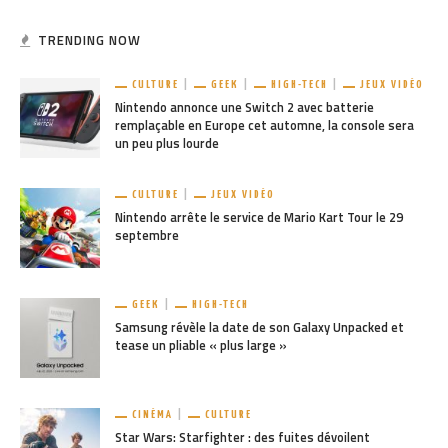
TRENDING NOW
CULTURE
GEEK
HIGH-TECH
JEUX VIDÉO
Nintendo annonce une Switch 2 avec batterie
remplaçable en Europe cet automne, la console sera
un peu plus lourde
CULTURE
JEUX VIDÉO
Nintendo arrête le service de Mario Kart Tour le 29
septembre
GEEK
HIGH-TECH
Samsung révèle la date de son Galaxy Unpacked et
tease un pliable « plus large »
CINÉMA
CULTURE
Star Wars: Starfighter : des fuites dévoilent