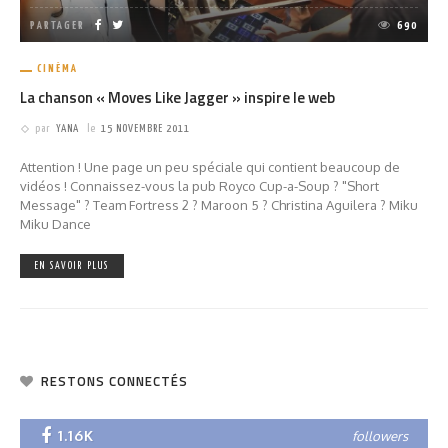
PARTAGER
690
CINÉMA
La chanson « Moves Like Jagger » inspire le web
par
YANA
le
15 NOVEMBRE 2011
Attention ! Une page un peu spéciale qui contient beaucoup de
vidéos ! Connaissez-vous la pub Royco Cup-a-Soup ? "Short
Message" ? Team Fortress 2 ? Maroon 5 ? Christina Aguilera ? Miku
Miku Dance
EN SAVOIR PLUS
RESTONS CONNECTÉS
1.16K
followers