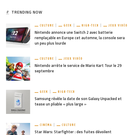
TRENDING NOW
CULTURE
GEEK
HIGH-TECH
JEUX VIDÉO
Nintendo annonce une Switch 2 avec batterie
remplaçable en Europe cet automne, la console sera
un peu plus lourde
CULTURE
JEUX VIDÉO
Nintendo arrête le service de Mario Kart Tour le 29
septembre
GEEK
HIGH-TECH
Samsung révèle la date de son Galaxy Unpacked et
tease un pliable « plus large »
CINÉMA
CULTURE
Star Wars: Starfighter : des fuites dévoilent