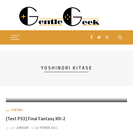
YOSHINORI KITASE
PARTAGER
827
CINÉMA
[Test PS3] Final Fantasy XIII-2
par
AURIGABI
le
14 FÉVRIER 2012