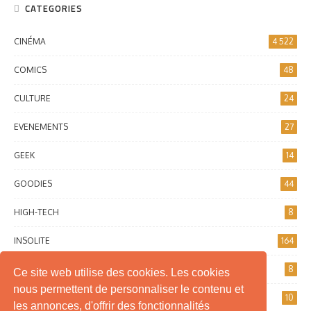
CATEGORIES
CINÉMA
4 522
COMICS
48
CULTURE
24
EVENEMENTS
27
GEEK
14
GOODIES
44
HIGH-TECH
8
INSOLITE
164
INTERNET
8
Ce site web utilise des cookies. Les cookies
nous permettent de personnaliser le contenu et
JEUX DE SOCIÉTÉ
10
les annonces, d'offrir des fonctionnalités