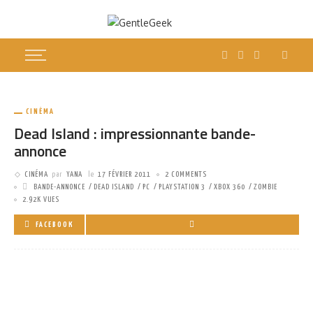
CINÉMA
Dead Island : impressionnante bande-
annonce
CINÉMA
par
YANA
le
17 FÉVRIER 2011
2 COMMENTS
BANDE-ANNONCE
DEAD ISLAND
PC
PLAYSTATION 3
XBOX 360
ZOMBIE
2.92K VUES
FACEBOOK