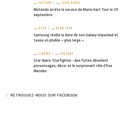
CULTURE
JEUX VIDÉO
Nintendo arrête le service de Mario Kart Tour le 29
septembre
GEEK
HIGH-TECH
Samsung révèle la date de son Galaxy Unpacked et
tease un pliable « plus large »
CINÉMA
CULTURE
Star Wars: Starfighter : des fuites dévoilent
personnages, décor et le surprenant rôle d’Eva
Mendes
RETROUVEZ-NOUS SUR FACEBOOK