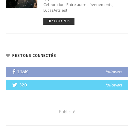
Celebration. Entre autres évènements,
LucasArts est
EN SAVOIR PLUS
RESTONS CONNECTÉS
1.16K
followers
320
followers
- Publicité -