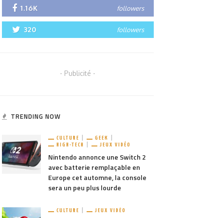
1.16K
followers
320
followers
- Publicité -
TRENDING NOW
CULTURE
GEEK
HIGH-TECH
JEUX VIDÉO
Nintendo annonce une Switch 2
avec batterie remplaçable en
Europe cet automne, la console
sera un peu plus lourde
CULTURE
JEUX VIDÉO