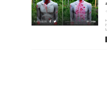
H
PARTAGER
760
l
l