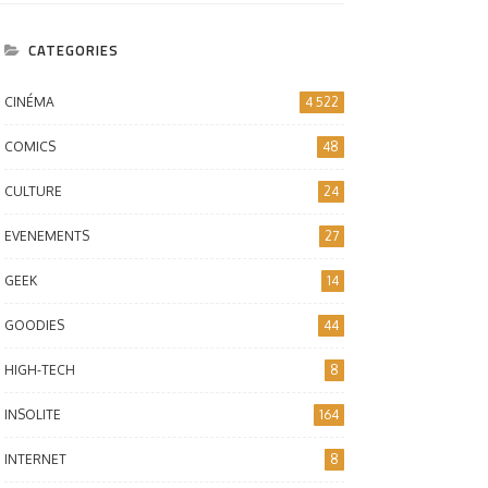
CATEGORIES
CINÉMA
4 522
COMICS
48
CULTURE
24
EVENEMENTS
27
GEEK
14
GOODIES
44
HIGH-TECH
8
INSOLITE
164
INTERNET
8