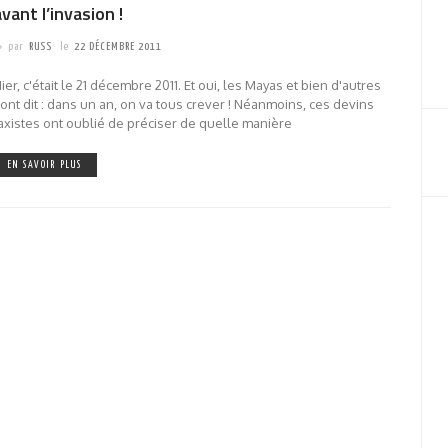
avant l’invasion !
par
RUSS
le
22 DÉCEMBRE 2011
ier, c'était le 21 décembre 2011. Et oui, les Mayas et bien d'autres
'ont dit : dans un an, on va tous crever ! Néanmoins, ces devins
axistes ont oublié de préciser de quelle manière
EN SAVOIR PLUS