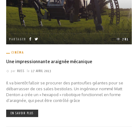
PARTAGER
781
CINÉMA
Une impressionnante araignée mécanique
par
RUSS
le
17 AVRIL 2013
Il va bientôt falloir se procurer des pantoufles géantes pour se
débarrasser de ces sales bestioles. Un ingénieur nommé Matt
Denton a crée un « hexapod » robotique fonctionnel en forme
d’araignée, qui peut être contrôlé grâce
EN SAVOIR PLUS