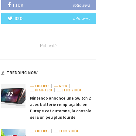
1.16K
followers
320
followers
- Publicité -
TRENDING NOW
CULTURE
GEEK
HIGH-TECH
JEUX VIDÉO
Nintendo annonce une Switch 2
avec batterie remplaçable en
Europe cet automne, la console
sera un peu plus lourde
CULTURE
JEUX VIDÉO