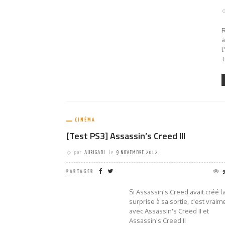
a
l
T
CINÉMA
[Test PS3] Assassin’s Creed III
par
AURIGABI
le
9 NOVEMBRE 2012
PARTAGER
Si Assassin's Creed avait créé l
surprise à sa sortie, c'est vraim
avec Assassin's Creed II et
Assassin's Creed II