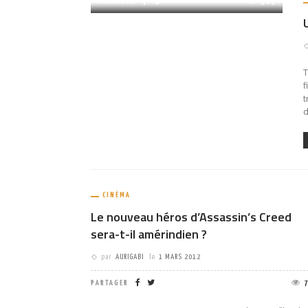
PARTAGER
569
T
f
t
d
CINÉMA
Le nouveau héros d’Assassin’s Creed
sera-t-il amérindien ?
par
AURIGABI
le
1 MARS 2012
PARTAGER