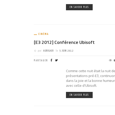
EN SAVOIR PLUS
CINÉMA
[E3 2012] Conférence Ubisoft
par
AURIGABI
le
5 JUIN 2012
PARTAGER
Comme cette nuit était la nuit d
présentations pré-E3, continuo
dans la joie et la bonne humeur
avec celle d'Ubisoft.
EN SAVOIR PLUS