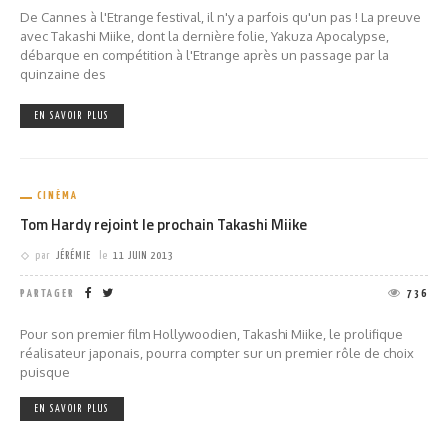
De Cannes à l'Etrange festival, il n'y a parfois qu'un pas ! La preuve
avec Takashi Miike, dont la dernière folie, Yakuza Apocalypse,
débarque en compétition à l'Etrange après un passage par la
quinzaine des
EN SAVOIR PLUS
CINÉMA
Tom Hardy rejoint le prochain Takashi Miike
par
JÉRÉMIE
le
11 JUIN 2013
PARTAGER
736
Pour son premier film Hollywoodien, Takashi Miike, le prolifique
réalisateur japonais, pourra compter sur un premier rôle de choix
puisque
EN SAVOIR PLUS