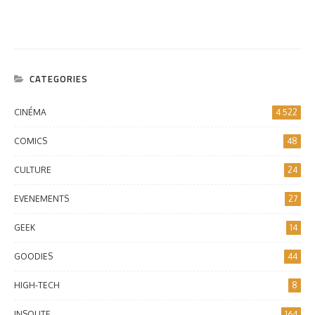
CATEGORIES
CINÉMA
4 522
COMICS
48
CULTURE
24
EVENEMENTS
27
GEEK
14
GOODIES
44
HIGH-TECH
8
INSOLITE
164