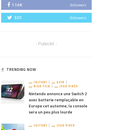
1.16K
followers
320
followers
- Publicité -
TRENDING NOW
CULTURE
GEEK
HIGH-TECH
JEUX VIDÉO
Nintendo annonce une Switch 2
avec batterie remplaçable en
Europe cet automne, la console
sera un peu plus lourde
CULTURE
JEUX VIDÉO