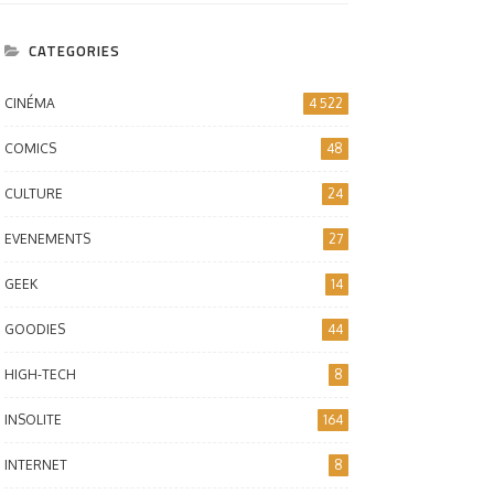
CATEGORIES
CINÉMA
4 522
COMICS
48
CULTURE
24
EVENEMENTS
27
GEEK
14
GOODIES
44
HIGH-TECH
8
INSOLITE
164
INTERNET
8