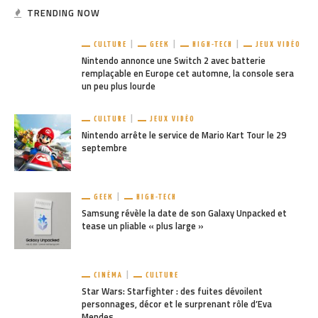
TRENDING NOW
CULTURE
GEEK
HIGH-TECH
JEUX VIDÉO
Nintendo annonce une Switch 2 avec batterie
remplaçable en Europe cet automne, la console sera
un peu plus lourde
CULTURE
JEUX VIDÉO
Nintendo arrête le service de Mario Kart Tour le 29
septembre
GEEK
HIGH-TECH
Samsung révèle la date de son Galaxy Unpacked et
tease un pliable « plus large »
CINÉMA
CULTURE
Star Wars: Starfighter : des fuites dévoilent
personnages, décor et le surprenant rôle d’Eva
Mendes