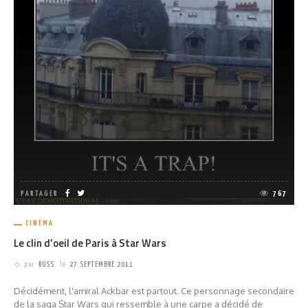
PARTAGER
767
CINÉMA
Le clin d’oeil de Paris à Star Wars
par
RUSS
le
27 SEPTEMBRE 2011
Décidément, l'amiral Ackbar est partout. Ce personnage secondaire
de la saga Star Wars qui ressemble à une carpe a décidé de