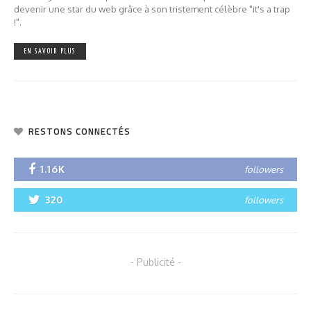
devenir une star du web grâce à son tristement célèbre "it's a trap
!".
EN SAVOIR PLUS
RESTONS CONNECTÉS
1.16K
followers
320
followers
- Publicité -