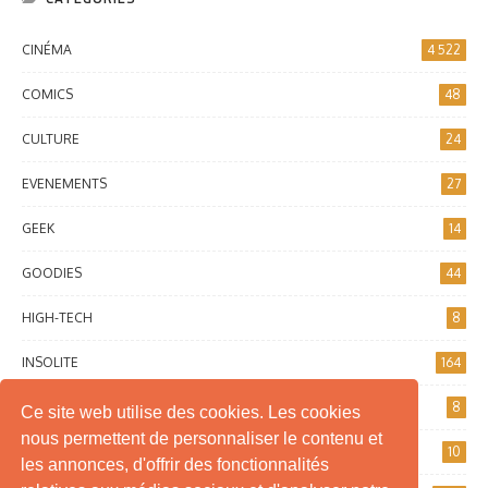
CINÉMA
4 522
COMICS
48
CULTURE
24
EVENEMENTS
27
GEEK
14
GOODIES
44
HIGH-TECH
8
INSOLITE
164
INTERNET
8
Ce site web utilise des cookies. Les cookies
nous permettent de personnaliser le contenu et
JEUX DE SOCIÉTÉ
10
les annonces, d'offrir des fonctionnalités