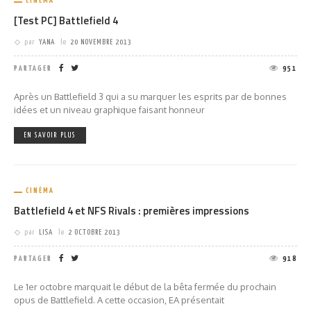
CINÉMA
[Test PC] Battlefield 4
par
YANA
le
20 NOVEMBRE 2013
PARTAGER
951
Après un Battlefield 3 qui a su marquer les esprits par de bonnes
idées et un niveau graphique faisant honneur
EN SAVOIR PLUS
CINÉMA
Battlefield 4 et NFS Rivals : premières impressions
par
LISA
le
2 OCTOBRE 2013
PARTAGER
918
Le 1er octobre marquait le début de la bêta fermée du prochain
opus de Battlefield. A cette occasion, EA présentait