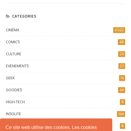
CATEGORIES
CINÉMA
4 522
COMICS
48
CULTURE
24
EVENEMENTS
27
GEEK
14
GOODIES
44
HIGH-TECH
8
INSOLITE
164
INTERNET
8
Ce site web utilise des cookies. Les cookies