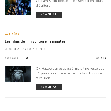
Graham-Smith. Beetlejuice 2 serait-il en cours
d'écriture
EN SAVOIR PLUS
CINÉMA
Les films de Tim Burton en 2 minutes
par
RUSS
le
4 NOVEMBRE 2011
PARTAGER
619
Ok, Halloween est passé, mais il ne reste que
361 jours pour préparer le prochain ! Pour ce
faire, rien
EN SAVOIR PLUS