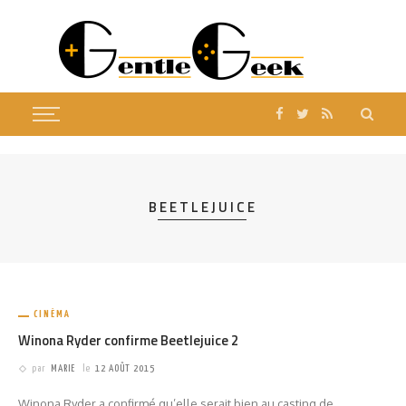
BEETLEJUICE
CINÉMA
Winona Ryder confirme Beetlejuice 2
par
MARIE
le
12 AOÛT 2015
Winona Ryder a confirmé qu’elle serait bien au casting de