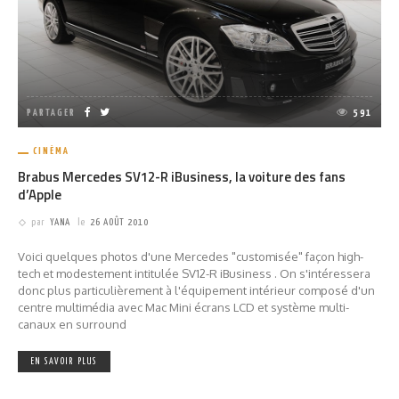
PARTAGER
591
CINÉMA
Brabus Mercedes SV12-R iBusiness, la voiture des fans
d’Apple
par
YANA
le
26 AOÛT 2010
Voici quelques photos d'une Mercedes "customisée" façon high-
tech et modestement intitulée SV12-R iBusiness . On s'intéressera
donc plus particulièrement à l'équipement intérieur composé d'un
centre multimédia avec Mac Mini écrans LCD et système multi-
canaux en surround
EN SAVOIR PLUS