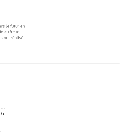
rs le futur en
in au futur
s ont réalisé
784
r