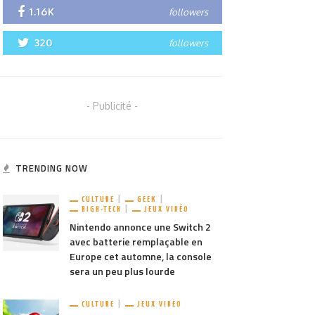
1.16K
followers
320
followers
- Publicité -
TRENDING NOW
CULTURE
GEEK
HIGH-TECH
JEUX VIDÉO
Nintendo annonce une Switch 2
avec batterie remplaçable en
Europe cet automne, la console
sera un peu plus lourde
CULTURE
JEUX VIDÉO