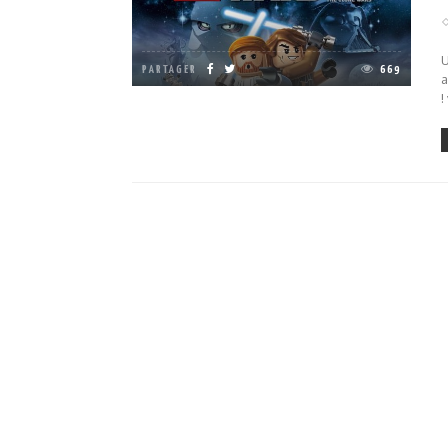
U
PARTAGER
669
a