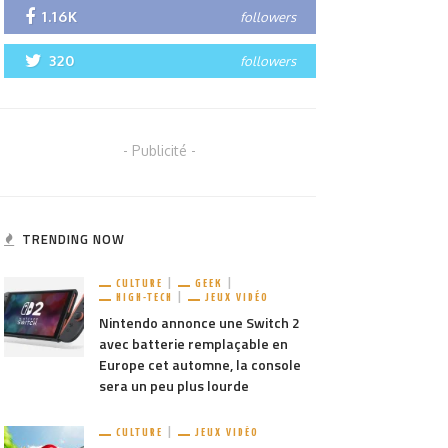
1.16K
followers
320
followers
- Publicité -
TRENDING NOW
CULTURE
GEEK
HIGH-TECH
JEUX VIDÉO
Nintendo annonce une Switch 2
avec batterie remplaçable en
Europe cet automne, la console
sera un peu plus lourde
CULTURE
JEUX VIDÉO