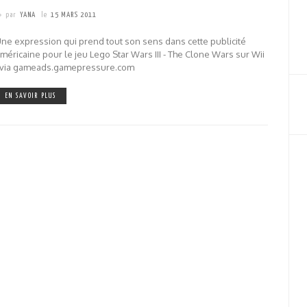
par
YANA
le
15 MARS 2011
ne expression qui prend tout son sens dans cette publicité
méricaine pour le jeu Lego Star Wars III - The Clone Wars sur Wii
! via gameads.gamepressure.com
EN SAVOIR PLUS