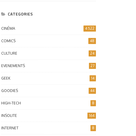
CATEGORIES
CINÉMA
4 522
COMICS
48
CULTURE
24
EVENEMENTS
27
GEEK
14
GOODIES
44
HIGH-TECH
8
INSOLITE
164
INTERNET
8