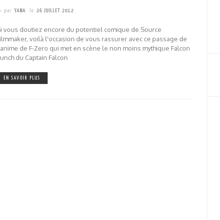
par
YANA
le
26 JUILLET 2012
i vous doutiez encore du potentiel comique de Source
ilmmaker, voilà l'occasion de vous rassurer avec ce passage de
'anime de F-Zero qui met en scène le non moins mythique Falcon
unch du Captain Falcon
EN SAVOIR PLUS