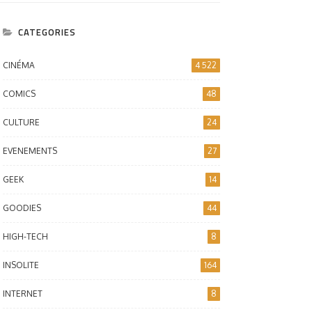
CATEGORIES
CINÉMA
4 522
COMICS
48
CULTURE
24
EVENEMENTS
27
GEEK
14
GOODIES
44
HIGH-TECH
8
INSOLITE
164
INTERNET
8