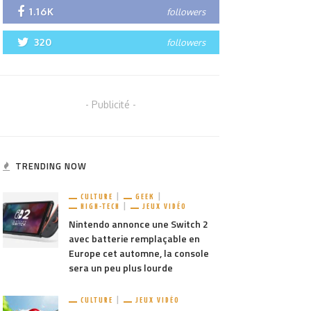
1.16K
followers
320
followers
- Publicité -
TRENDING NOW
CULTURE
GEEK
HIGH-TECH
JEUX VIDÉO
Nintendo annonce une Switch 2
avec batterie remplaçable en
Europe cet automne, la console
sera un peu plus lourde
CULTURE
JEUX VIDÉO