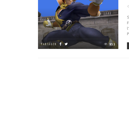
S
F
l
P
PARTAGER
953