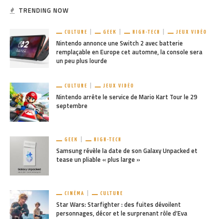
TRENDING NOW
CULTURE
GEEK
HIGH-TECH
JEUX VIDÉO
Nintendo annonce une Switch 2 avec batterie
remplaçable en Europe cet automne, la console sera
un peu plus lourde
CULTURE
JEUX VIDÉO
Nintendo arrête le service de Mario Kart Tour le 29
septembre
GEEK
HIGH-TECH
Samsung révèle la date de son Galaxy Unpacked et
tease un pliable « plus large »
CINÉMA
CULTURE
Star Wars: Starfighter : des fuites dévoilent
personnages, décor et le surprenant rôle d’Eva