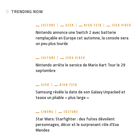
TRENDING NOW
CULTURE
GEEK
HIGH-TECH
JEUX VIDÉO
Nintendo annonce une Switch 2 avec batterie
remplaçable en Europe cet automne, la console sera
un peu plus lourde
CULTURE
JEUX VIDÉO
Nintendo arrête le service de Mario Kart Tour le 29
septembre
GEEK
HIGH-TECH
Samsung révèle la date de son Galaxy Unpacked et
tease un pliable « plus large »
CINÉMA
CULTURE
Star Wars: Starfighter : des fuites dévoilent
personnages, décor et le surprenant rôle d’Eva
Mendes