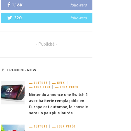
1.16K
followers
320
followers
- Publicité -
TRENDING NOW
CULTURE
GEEK
HIGH-TECH
JEUX VIDÉO
Nintendo annonce une Switch 2
avec batterie remplaçable en
Europe cet automne, la console
sera un peu plus lourde
CULTURE
JEUX VIDÉO