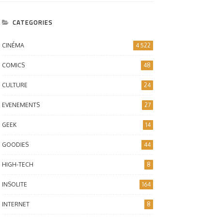
CATEGORIES
CINÉMA
4 522
COMICS
48
CULTURE
24
EVENEMENTS
27
GEEK
14
GOODIES
44
HIGH-TECH
8
INSOLITE
164
INTERNET
8