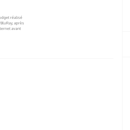
budget réalisé
/BluRay, après
nternet avant