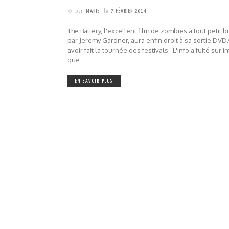
par
MARIE
le
7 FÉVRIER 2014
The Battery, l'excellent film de zombies à tout petit 
par Jeremy Gardner, aura enfin droit à sa sortie DVD
avoir fait la tournée des festivals. L'info a fuité sur i
que
EN SAVOIR PLUS