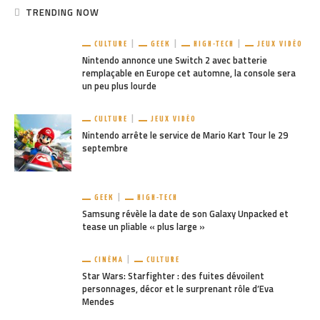
TRENDING NOW
CULTURE
GEEK
HIGH-TECH
JEUX VIDÉO
Nintendo annonce une Switch 2 avec batterie
remplaçable en Europe cet automne, la console sera
un peu plus lourde
CULTURE
JEUX VIDÉO
Nintendo arrête le service de Mario Kart Tour le 29
septembre
GEEK
HIGH-TECH
Samsung révèle la date de son Galaxy Unpacked et
tease un pliable « plus large »
CINÉMA
CULTURE
Star Wars: Starfighter : des fuites dévoilent
personnages, décor et le surprenant rôle d’Eva
Mendes