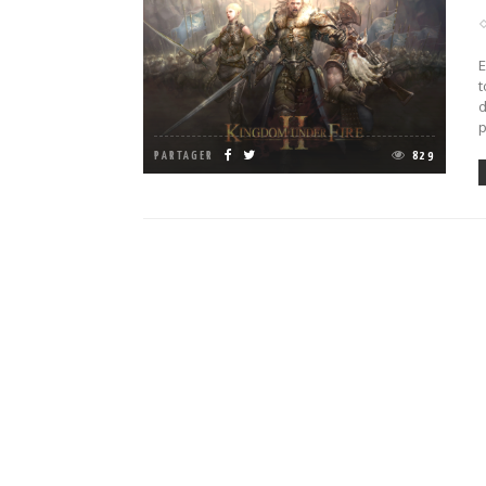
E
t
d
PARTAGER
829