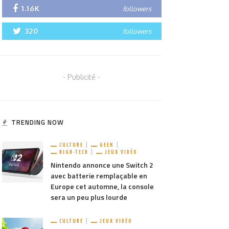
1.16K
followers
320
followers
- Publicité -
TRENDING NOW
CULTURE
GEEK
HIGH-TECH
JEUX VIDÉO
Nintendo annonce une Switch 2
avec batterie remplaçable en
Europe cet automne, la console
sera un peu plus lourde
CULTURE
JEUX VIDÉO