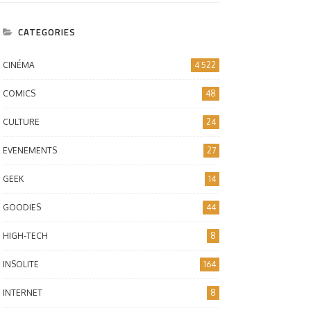
CATEGORIES
CINÉMA
4 522
COMICS
48
CULTURE
24
EVENEMENTS
27
GEEK
14
GOODIES
44
HIGH-TECH
8
INSOLITE
164
INTERNET
8