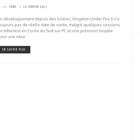
par
YANA
le
16 JANVIER 2013
n développement depuis des lustres, Kingdom Under Fire II n'a
oujours pas de réelle date de sortie, malgré quelques sessions
e bêta-test en Corée du Sud sur PC et une prévision loupée
pour une mise
EN SAVOIR PLUS