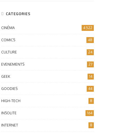
CATEGORIES
CINÉMA
4 522
COMICS
48
CULTURE
24
EVENEMENTS
27
GEEK
14
GOODIES
44
HIGH-TECH
8
INSOLITE
164
INTERNET
8