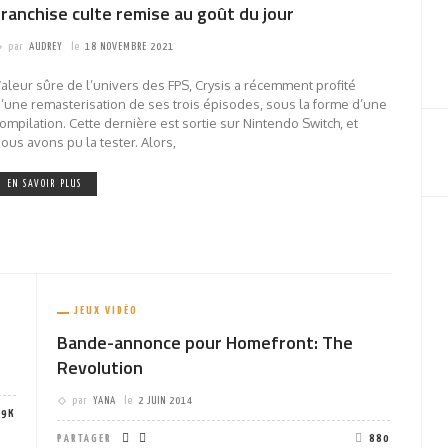
franchise culte remise au goût du jour
par
AUDREY
le
18 NOVEMBRE 2021
aleur sûre de l’univers des FPS, Crysis a récemment profité
’une remasterisation de ses trois épisodes, sous la forme d’une
ompilation. Cette dernière est sortie sur Nintendo Switch, et
ous avons pu la tester. Alors,
EN SAVOIR PLUS
JEUX VIDÉO
Bande-annonce pour Homefront: The
Revolution
par
YANA
le
2 JUIN 2014
19K
PARTAGER
880