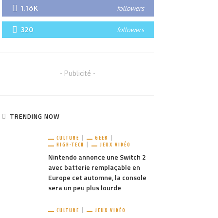
1.16K
followers
320
followers
- Publicité -
TRENDING NOW
CULTURE
GEEK
HIGH-TECH
JEUX VIDÉO
Nintendo annonce une Switch 2
avec batterie remplaçable en
Europe cet automne, la console
sera un peu plus lourde
CULTURE
JEUX VIDÉO