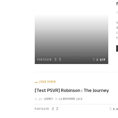
V
d
c
n
PARTAGER
2.97K
JEUX VIDÉO
[Test PSVR] Robinson : The Journey
par
AUDREY
le
14 NOVEMBRE 2016
PARTAGER
1.