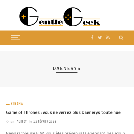
DAENERYS
CINÉMA
Game of Thrones : vous ne verrez plus Daenerys toute nue !
par
AUDREY
le
12 FÉVRIER 2014
News racoleuse FTW, vous êtes prévenus ! Cependant, beaucoup