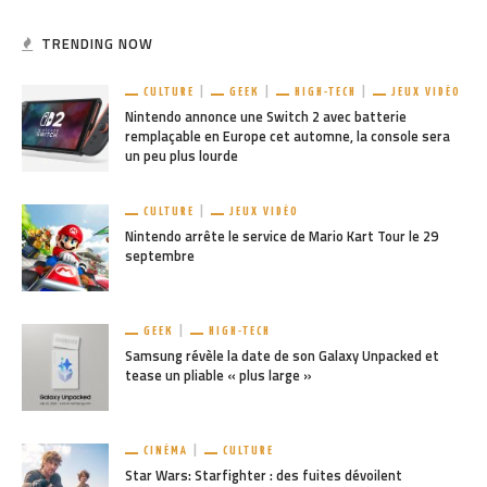
TRENDING NOW
CULTURE
GEEK
HIGH-TECH
JEUX VIDÉO
Nintendo annonce une Switch 2 avec batterie
remplaçable en Europe cet automne, la console sera
un peu plus lourde
CULTURE
JEUX VIDÉO
Nintendo arrête le service de Mario Kart Tour le 29
septembre
GEEK
HIGH-TECH
Samsung révèle la date de son Galaxy Unpacked et
tease un pliable « plus large »
CINÉMA
CULTURE
Star Wars: Starfighter : des fuites dévoilent