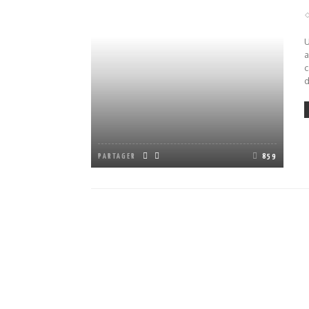
U
a
c
d
PARTAGER
859