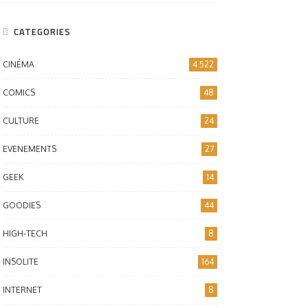
CATEGORIES
CINÉMA
4 522
COMICS
48
CULTURE
24
EVENEMENTS
27
GEEK
14
GOODIES
44
HIGH-TECH
8
INSOLITE
164
INTERNET
8