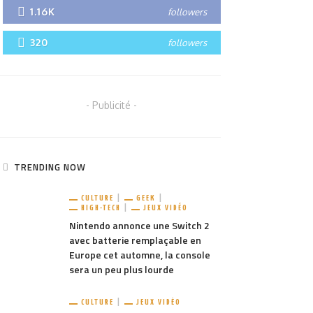
1.16K
followers
320
followers
- Publicité -
TRENDING NOW
CULTURE
GEEK
HIGH-TECH
JEUX VIDÉO
Nintendo annonce une Switch 2
avec batterie remplaçable en
Europe cet automne, la console
sera un peu plus lourde
CULTURE
JEUX VIDÉO