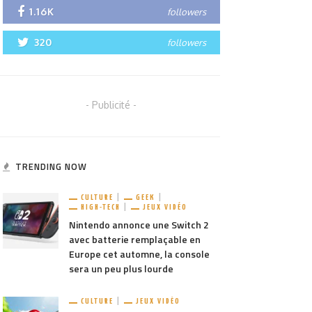
1.16K
followers
320
followers
- Publicité -
TRENDING NOW
CULTURE
GEEK
HIGH-TECH
JEUX VIDÉO
Nintendo annonce une Switch 2
avec batterie remplaçable en
Europe cet automne, la console
sera un peu plus lourde
CULTURE
JEUX VIDÉO