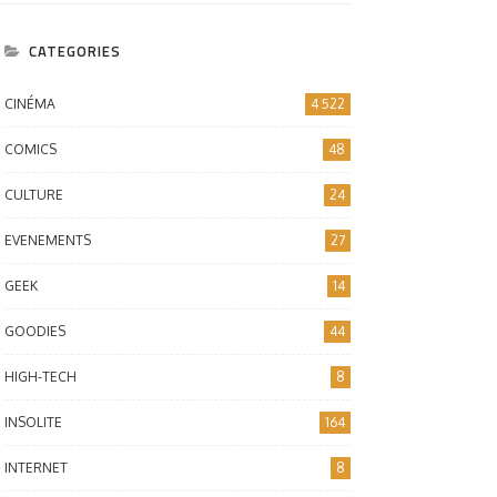
CATEGORIES
CINÉMA
4 522
COMICS
48
CULTURE
24
EVENEMENTS
27
GEEK
14
GOODIES
44
HIGH-TECH
8
INSOLITE
164
INTERNET
8