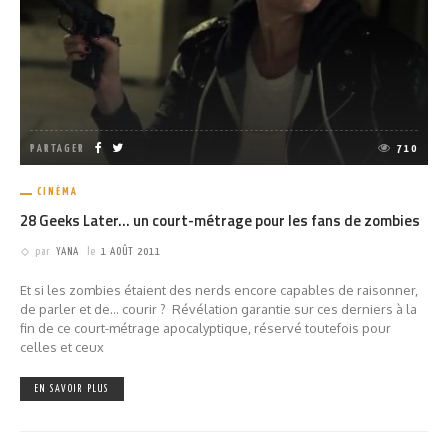
PARTAGER
710
CINÉMA
28 Geeks Later… un court-métrage pour les fans de zombies
par
YANA
le
1 AOÛT 2011
Et si les zombies étaient des nerds encore capables de raisonner,
de parler et de... courir ? Révélation garantie sur ces derniers à la
fin de ce court-métrage apocalyptique, réservé toutefois pour
celles et ceux
EN SAVOIR PLUS