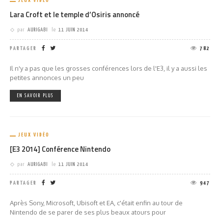
JEUX VIDÉO
Lara Croft et le temple d’Osiris annoncé
par
AURIGABI
le
11 JUIN 2014
PARTAGER
782
Il n'y a pas que les grosses conférences lors de l'E3, il y a aussi les
petites annonces un peu
EN SAVOIR PLUS
JEUX VIDÉO
[E3 2014] Conférence Nintendo
par
AURIGABI
le
11 JUIN 2014
PARTAGER
947
Après Sony, Microsoft, Ubisoft et EA, c'était enfin au tour de
Nintendo de se parer de ses plus beaux atours pour