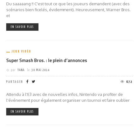
Du saaaaang !! C'est tout ce que les joueurs demandent (avec des
scénarios bien ficelés, évidemment). Heureusement, Warner Bros.
et
EN SAVOIR PLUS
JEUX VIDÉO
Super Smash Bros. : le plein d’annonces
par
YANA
le
30 MAI 2014
PARTAGER
672
Attendu à l'E3 avec de nouvelles infos, Nintendo va profiter de
l'événement pour également organiser un tournoi et faire oublier
EN SAVOIR PLUS