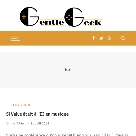
E3
JEUX VIDÉO
Si Valve était à l’E3 en musique
par
YANA
le
16 JUIN 2014
Voilà une conférence qu'on aimerait bien voir un jour à l'E3, mais si