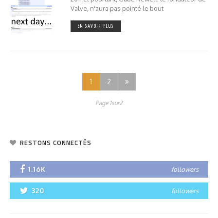
Valve, n'aura pas pointé le bout
EN SAVOIR PLUS
1
2
Page 1sur2
RESTONS CONNECTÉS
1.16K
followers
320
followers