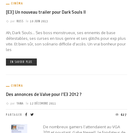
CINÉMA
[E3] Un nouveau trailer pour Dark Souls II
par
RUSS
le
10 JUIN 2013
Ah, Dark Souls... Ses boss monstrueux, ses ennemis de base
détestables, ses curses en tous genre et ses glitchs pour exp plus
vite. Et bien sûr, son scénario difficile d'accès. Un vrai bonheur pour
les
EN SAVOIR PLUS
CINÉMA
Des annonces de Valve pour l’E3 2012 ?
par
YANA
le
12 DÉCEMBRE 2011
PARTAGER
627
De nombreux gamers l'attendaient au VGA
2011 et pourtant, Gabe Newell, le fondateur de