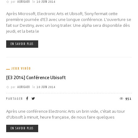
par
AURIGABI
le
10 JUIN 2014
Après Microsoft, Electronic Arts et Ubisoft, Sony fermait cette
première journée d'E3 avec une longue conférence. L'ouverture se
fait sur Destiny, avec un long trailer. Une alpha sera disponible dès
jeudi, et la beta le
EN SAVOIR PLUS
JEUX VIDÉO
[E3 2014] Conférence Ubisoft
par
AURIGABI
le
10 JUIN 2014
PARTAGER
951
Après une conférence Electronic Arts un brin vide, c'était au tour
d'Ubisoft à minuit, heure française, de nous faire quelques
EN SAVOIR PLUS