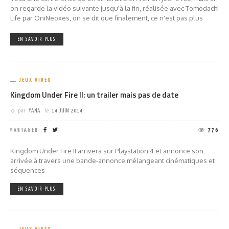
on regarde la vidéo suivante jusqu'à la fin, réalisée avec Tomodachi
Life par OniNeoxes, on se dit que finalement, ce n'est pas plus
EN SAVOIR PLUS
JEUX VIDÉO
Kingdom Under Fire II: un trailer mais pas de date
par
YANA
le
14 JUIN 2014
PARTAGER
776
Kingdom Under Fire II arrivera sur Playstation 4 et annonce son
arrivée à travers une bande-annonce mélangeant cinématiques et
séquences
EN SAVOIR PLUS