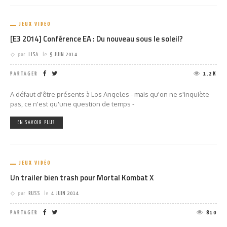
JEUX VIDÉO
[E3 2014] Conférence EA : Du nouveau sous le soleil?
par
LISA
le
9 JUIN 2014
PARTAGER
1.2K
A défaut d'être présents à Los Angeles - mais qu'on ne s'inquiète
pas, ce n'est qu'une question de temps -
EN SAVOIR PLUS
JEUX VIDÉO
Un trailer bien trash pour Mortal Kombat X
par
RUSS
le
4 JUIN 2014
PARTAGER
810