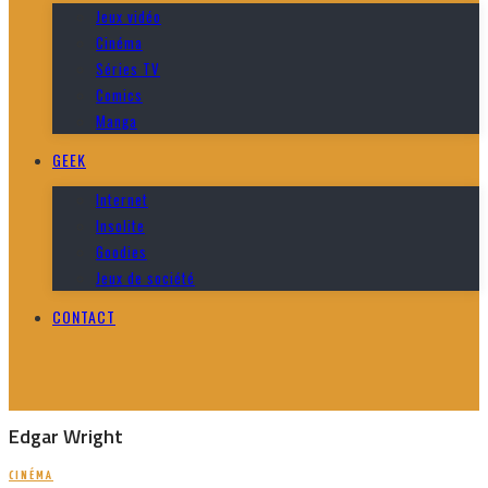
Jeux vidéo
Cinéma
Séries TV
Comics
Manga
GEEK
Internet
Insolite
Goodies
Jeux de société
CONTACT
Edgar Wright
CINÉMA