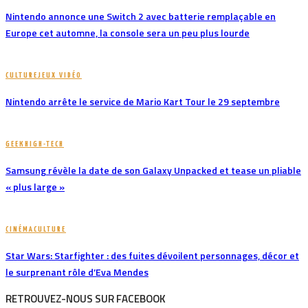
Nintendo annonce une Switch 2 avec batterie remplaçable en
Europe cet automne, la console sera un peu plus lourde
CULTURE
JEUX VIDÉO
Nintendo arrête le service de Mario Kart Tour le 29 septembre
GEEK
HIGH-TECH
Samsung révèle la date de son Galaxy Unpacked et tease un pliable
« plus large »
CINÉMA
CULTURE
Star Wars: Starfighter : des fuites dévoilent personnages, décor et
le surprenant rôle d’Eva Mendes
RETROUVEZ-NOUS SUR FACEBOOK