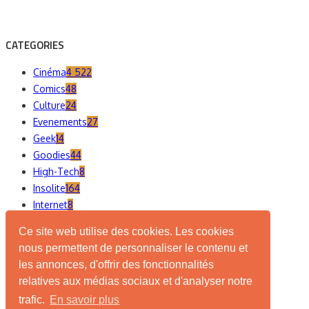
CATEGORIES
Cinéma
4 522
Comics
48
Culture
24
Evenements
27
Geek
14
Goodies
44
High-Tech
8
Insolite
164
Internet
8
Jeux de société
10
Ce site web utilise des cookies. Les cookies
Jeux vidéo
393
nous permettent de personnaliser le contenu et
Manga
14
les annonces, d'offrir des fonctionnalités
Séries TV
196
relatives aux médias sociaux et d'analyser notre
trafic.
En savoir plus