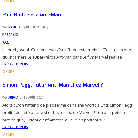
CINÉMA
Paul Rudd sera Ant-Man
PAR
MARIE
LE
19 DÉCEMBRE 2013
PARTAGER
974
Le duel Joseph Gordon-Levitt/Paul Rudd est terminé ! C'est le second
qui incarnera le super-héros Ant-Man dans le film Marvel réalisé
EN SAVOIR PLUS
CINÉMA
Simon Pegg, futur Ant-Man chez Marvel ?
PAR
AUDREY
LE
16 AOÛT 2013
Alors qu'on l'attend de pied ferme dans The World's End, Simon Pegg
profite de l'été pour visiter les locaux de Marvel. Et en bon petit troll
britannique, il vient d'enflammer la Toile en postant sur
EN SAVOIR PLUS
CINÉMA