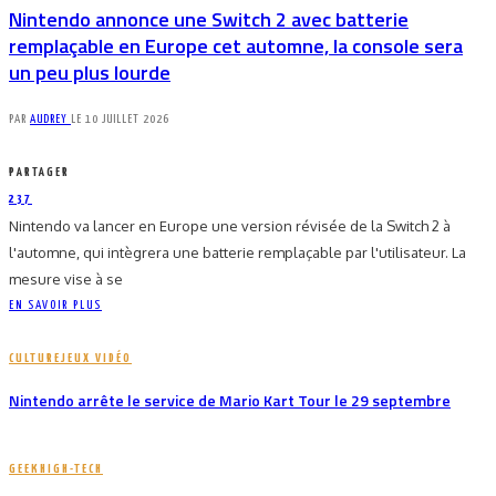
Nintendo annonce une Switch 2 avec batterie
remplaçable en Europe cet automne, la console sera
un peu plus lourde
PAR
AUDREY
LE
10 JUILLET 2026
PARTAGER
237
Nintendo va lancer en Europe une version révisée de la Switch 2 à
l'automne, qui intègrera une batterie remplaçable par l'utilisateur. La
mesure vise à se
EN SAVOIR PLUS
CULTURE
JEUX VIDÉO
Nintendo arrête le service de Mario Kart Tour le 29 septembre
GEEK
HIGH-TECH