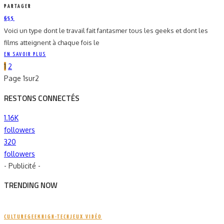
PARTAGER
655
Voici un type dont le travail fait fantasmer tous les geeks et dont les
films atteignent à chaque fois le
EN SAVOIR PLUS
1
2
Page 1sur2
RESTONS CONNECTÉS
1.16K
followers
320
followers
- Publicité -
TRENDING NOW
CULTURE
GEEK
HIGH-TECH
JEUX VIDÉO