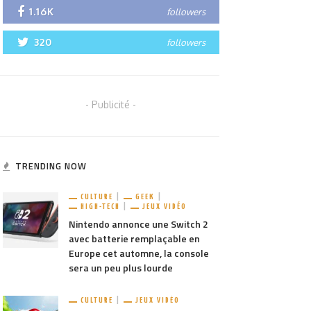
1.16K
followers
320
followers
- Publicité -
TRENDING NOW
CULTURE
GEEK
HIGH-TECH
JEUX VIDÉO
Nintendo annonce une Switch 2
avec batterie remplaçable en
Europe cet automne, la console
sera un peu plus lourde
CULTURE
JEUX VIDÉO