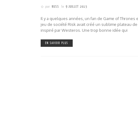
par
RUSS
le
9 JUILLET 2015
Il y a quelques années, un fan de Game of Thrones 
jeu de société Risk avait créé un sublime plateau de
inspiré par Westeros. Une trop bonne idée qui
EN SAVOIR PLUS