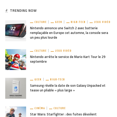
TRENDING NOW
CULTURE
GEEK
HIGH-TECH
JEUX VIDÉO
Nintendo annonce une Switch 2 avec batterie
remplaçable en Europe cet automne, la console sera
un peu plus lourde
CULTURE
JEUX VIDÉO
Nintendo arrête le service de Mario Kart Tour le 29
septembre
GEEK
HIGH-TECH
Samsung révèle la date de son Galaxy Unpacked et
tease un pliable « plus large »
CINÉMA
CULTURE
Star Wars: Starfighter : des fuites dévoilent