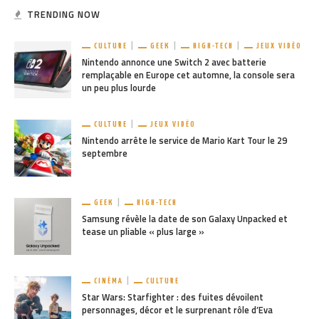
TRENDING NOW
CULTURE
GEEK
HIGH-TECH
JEUX VIDÉO
Nintendo annonce une Switch 2 avec batterie
remplaçable en Europe cet automne, la console sera
un peu plus lourde
CULTURE
JEUX VIDÉO
Nintendo arrête le service de Mario Kart Tour le 29
septembre
GEEK
HIGH-TECH
Samsung révèle la date de son Galaxy Unpacked et
tease un pliable « plus large »
CINÉMA
CULTURE
Star Wars: Starfighter : des fuites dévoilent
personnages, décor et le surprenant rôle d’Eva