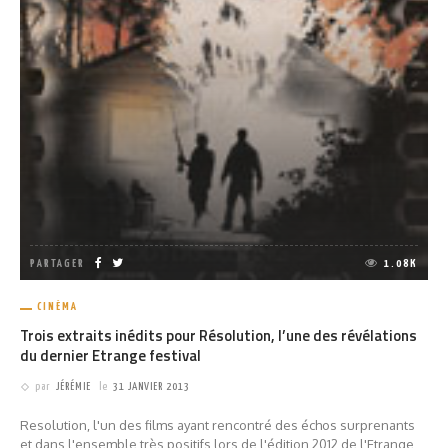
PARTAGER
1.08K
CINÉMA
Trois extraits inédits pour Résolution, l’une des révélations
du dernier Etrange festival
par
JÉRÉMIE
le
31 JANVIER 2013
Resolution, l'un des films ayant rencontré des échos surprenants
et dans l'ensemble très positifs lors de l'édition 2012 de l'Etrange