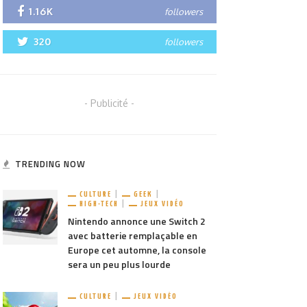
1.16K
followers
320
followers
- Publicité -
TRENDING NOW
CULTURE
GEEK
HIGH-TECH
JEUX VIDÉO
Nintendo annonce une Switch 2
avec batterie remplaçable en
Europe cet automne, la console
sera un peu plus lourde
CULTURE
JEUX VIDÉO