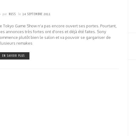
par
RUSS
le
14 SEPTEMBRE 2011
e Tokyo Game Show n'a pas encore ouvert ses portes. Pourtant,
es annonces très fortes ont d'ores et déjà été faites. Sony
ommence plutôt bien le salon et va pouvoir se gargariser de
plusieurs remakes
EN SAVOIR PLUS