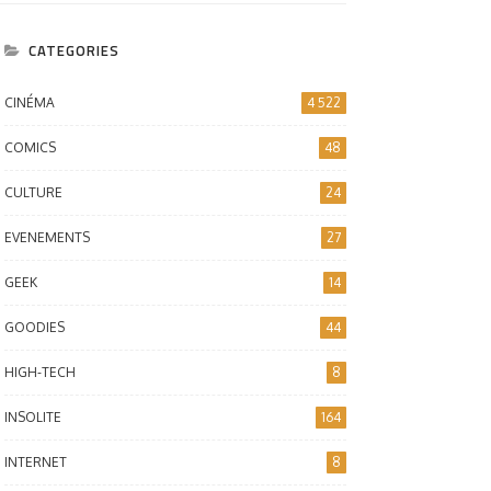
CATEGORIES
CINÉMA
4 522
COMICS
48
CULTURE
24
EVENEMENTS
27
GEEK
14
GOODIES
44
HIGH-TECH
8
INSOLITE
164
INTERNET
8