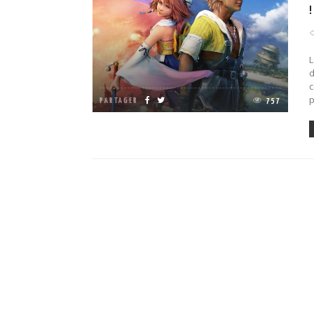
!
L
d
c
PARTAGER
757