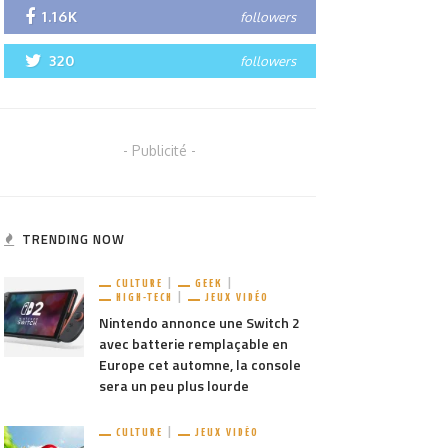
1.16K
followers
320
followers
- Publicité -
TRENDING NOW
CULTURE
GEEK
HIGH-TECH
JEUX VIDÉO
Nintendo annonce une Switch 2
avec batterie remplaçable en
Europe cet automne, la console
sera un peu plus lourde
CULTURE
JEUX VIDÉO