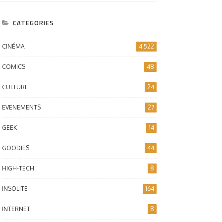
CATEGORIES
CINÉMA
4 522
COMICS
48
CULTURE
24
EVENEMENTS
27
GEEK
14
GOODIES
44
HIGH-TECH
8
INSOLITE
164
INTERNET
8