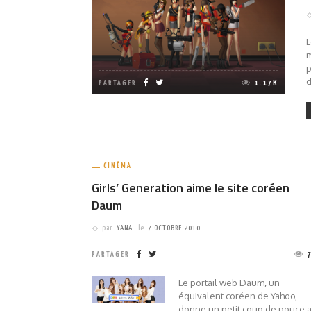
L
m
p
d
PARTAGER
1.17K
CINÉMA
Girls’ Generation aime le site coréen
Daum
par
YANA
le
7 OCTOBRE 2010
PARTAGER
Le portail web Daum, un
équivalent coréen de Yahoo,
donne un petit coup de pouce 