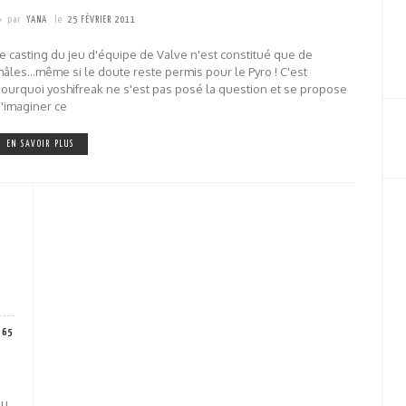
par
YANA
le
25 FÉVRIER 2011
e casting du jeu d'équipe de Valve n'est constitué que de
âles...même si le doute reste permis pour le Pyro ! C'est
ourquoi yoshifreak ne s'est pas posé la question et se propose
'imaginer ce
EN SAVOIR PLUS
765
au