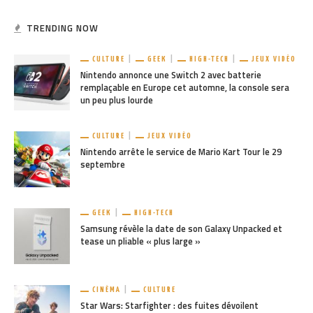
TRENDING NOW
CULTURE
GEEK
HIGH-TECH
JEUX VIDÉO
Nintendo annonce une Switch 2 avec batterie
remplaçable en Europe cet automne, la console sera
un peu plus lourde
CULTURE
JEUX VIDÉO
Nintendo arrête le service de Mario Kart Tour le 29
septembre
GEEK
HIGH-TECH
Samsung révèle la date de son Galaxy Unpacked et
tease un pliable « plus large »
CINÉMA
CULTURE
Star Wars: Starfighter : des fuites dévoilent