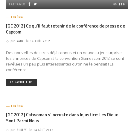
PARTAGER
720
CINÉMA
[GC 2012] Ce qu’il faut retenir de la conférence de presse de
Capcom
par
YANA
le
14 AOÛT 2012
Des nouvelles de titres déjà connus et un nouveau jeu surprise :
les annonces de Capcom à la convention Gamescom 2012 se sont
révélées un peu plus intéressantes qu'on ne le pensait ! La
conférence
EN SAVOIR PLUS
CINÉMA
[GC 2012] Catwoman s’incruste dans Injustice: Les Dieux
Sont Parmi Nous
par
AUDREY
le
14 AOÛT 2012