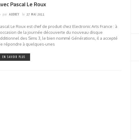
avec Pascal Le Roux
par
AUDREY
le
27 MAI 2011
ascal Le Roux est chef de produit chez Electronic Arts France : à
'occasion de la journée découverte du nouveau disque
dditionnel des Sims 3, le bien nommé Générations, il a accepté
de répondre à quelques-unes
EN SAVOIR PLUS