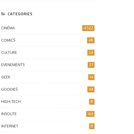
CATEGORIES
CINÉMA
4 522
COMICS
48
CULTURE
24
EVENEMENTS
27
GEEK
14
GOODIES
44
HIGH-TECH
8
INSOLITE
164
INTERNET
8