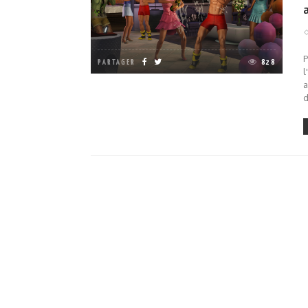
P
PARTAGER
828
l
a