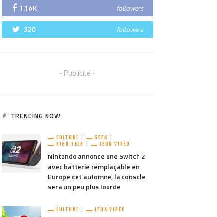
1.16K
followers
320
followers
- Publicité -
TRENDING NOW
CULTURE
GEEK
HIGH-TECH
JEUX VIDÉO
Nintendo annonce une Switch 2
avec batterie remplaçable en
Europe cet automne, la console
sera un peu plus lourde
CULTURE
JEUX VIDÉO