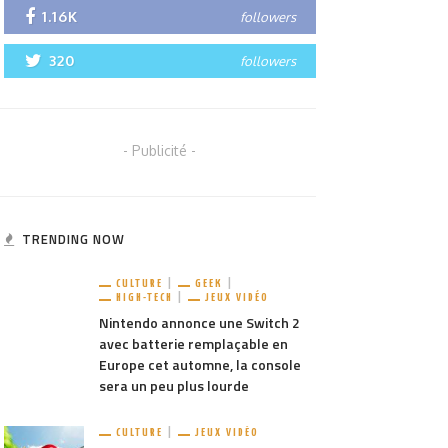
1.16K
followers
320
followers
- Publicité -
TRENDING NOW
CULTURE
GEEK
HIGH-TECH
JEUX VIDÉO
Nintendo annonce une Switch 2
avec batterie remplaçable en
Europe cet automne, la console
sera un peu plus lourde
CULTURE
JEUX VIDÉO