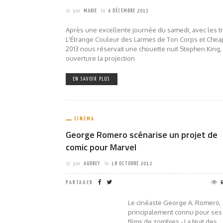
par
MARIE
le
4 DÉCEMBRE 2013
Après une excellente journée du samedi, avec les t
L'Étrange Couleur des Larmes de Ton Corps et Cheap T
2013 nous réservait une chouette nuit Stephen King,
ouverture la projection
EN SAVOIR PLUS
CINÉMA
George Romero scénarise un projet de
comic pour Marvel
par
AUDREY
le
18 OCTOBRE 2012
PARTAGER
Le cinéaste George A. Romero,
principalement connu pour ses
films de zombies - La Nuit des