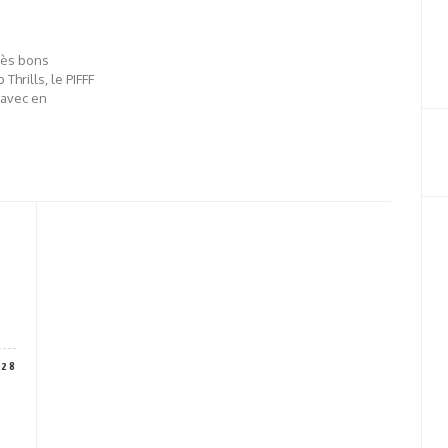
rès bons
hrills, le PIFFF
 avec en
628