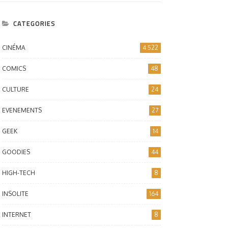
CATEGORIES
CINÉMA
4 522
COMICS
48
CULTURE
24
EVENEMENTS
27
GEEK
14
GOODIES
44
HIGH-TECH
8
INSOLITE
164
INTERNET
8