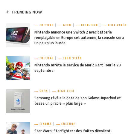
TRENDING NOW
CULTURE
GEEK
HIGH-TECH
JEUX VIDÉO
Nintendo annonce une Switch 2 avec batterie
remplaçable en Europe cet automne, la console sera
un peu plus lourde
CULTURE
JEUX VIDÉO
Nintendo arrête le service de Mario Kart Tour le 29
septembre
GEEK
HIGH-TECH
Samsung révèle la date de son Galaxy Unpacked et
tease un pliable « plus large »
CINÉMA
CULTURE
Star Wars: Starfighter : des fuites dévoilent