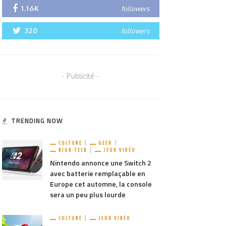
1.16K
followers
320
followers
- Publicité -
TRENDING NOW
CULTURE
GEEK
HIGH-TECH
JEUX VIDÉO
Nintendo annonce une Switch 2
avec batterie remplaçable en
Europe cet automne, la console
sera un peu plus lourde
CULTURE
JEUX VIDÉO