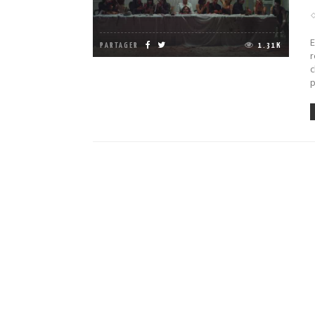
E
PARTAGER
1.31K
r
c
p