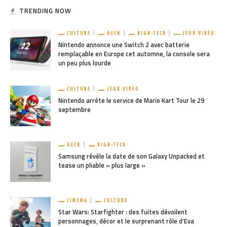
TRENDING NOW
CULTURE
GEEK
HIGH-TECH
JEUX VIDÉO
Nintendo annonce une Switch 2 avec batterie
remplaçable en Europe cet automne, la console sera
un peu plus lourde
CULTURE
JEUX VIDÉO
Nintendo arrête le service de Mario Kart Tour le 29
septembre
GEEK
HIGH-TECH
Samsung révèle la date de son Galaxy Unpacked et
tease un pliable « plus large »
CINÉMA
CULTURE
Star Wars: Starfighter : des fuites dévoilent
personnages, décor et le surprenant rôle d’Eva