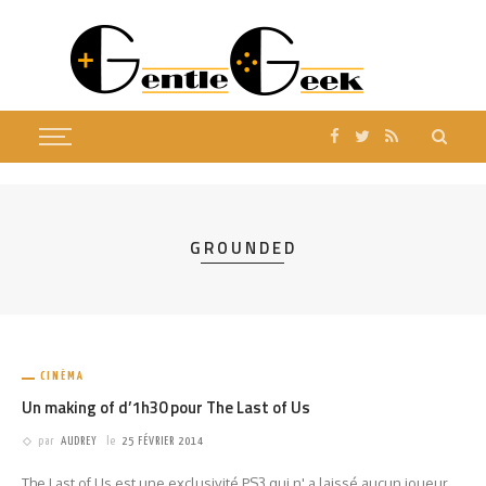
GROUNDED
CINÉMA
Un making of d’1h30 pour The Last of Us
par
AUDREY
le
25 FÉVRIER 2014
The Last of Us est une exclusivité PS3 qui n' a laissé aucun joueur