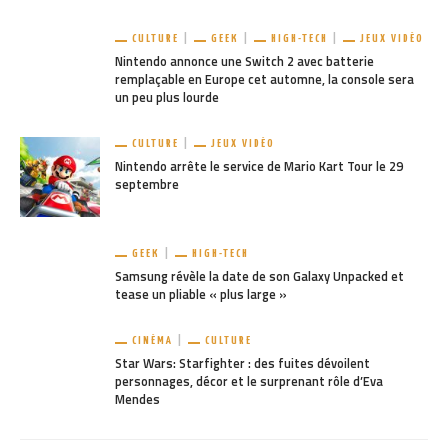
CULTURE
GEEK
HIGH-TECH
JEUX VIDÉO
Nintendo annonce une Switch 2 avec batterie
remplaçable en Europe cet automne, la console sera
un peu plus lourde
CULTURE
JEUX VIDÉO
Nintendo arrête le service de Mario Kart Tour le 29
septembre
GEEK
HIGH-TECH
Samsung révèle la date de son Galaxy Unpacked et
tease un pliable « plus large »
CINÉMA
CULTURE
Star Wars: Starfighter : des fuites dévoilent
personnages, décor et le surprenant rôle d’Eva
Mendes