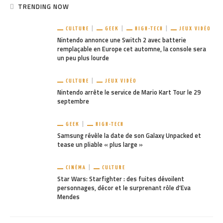
TRENDING NOW
CULTURE
GEEK
HIGH-TECH
JEUX VIDÉO
Nintendo annonce une Switch 2 avec batterie
remplaçable en Europe cet automne, la console sera
un peu plus lourde
CULTURE
JEUX VIDÉO
Nintendo arrête le service de Mario Kart Tour le 29
septembre
GEEK
HIGH-TECH
Samsung révèle la date de son Galaxy Unpacked et
tease un pliable « plus large »
CINÉMA
CULTURE
Star Wars: Starfighter : des fuites dévoilent
personnages, décor et le surprenant rôle d’Eva
Mendes