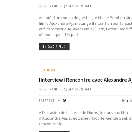
par
MARIE
le
30 SEPTEMBRE 2014
Adapté d'un roman de Joe Hill, le fils de Stephen Ki
film d'Alexandre Aja mélange thriller, horreur, fanta
et film romantique, avec Daniel ‘Harry Potter’ Radclif
démoniaque... Un pari
EN SAVOIR PLUS
CINÉMA
[Interview] Rencontre avec Alexandre A
par
MARIE
le
29 SEPTEMBRE 2014
PARTAGER
1.
A l'occasion de la sortie de Horns, le nouveau film
d'Alexandre Aja, avec Daniel Radliffe, GentleGeek a
rencontrer le