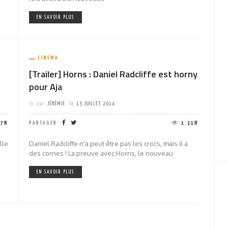
EN SAVOIR PLUS
CINÉMA
[Trailer] Horns : Daniel Radcliffe est horny
pour Aja
par
JÉRÉMIE
le
15 JUILLET 2014
07K
PARTAGER
1.31K
lle
Daniel Radcliffe n'a peut être pas les crocs, mais il a
des cornes ! La preuve avec Horns, le nouveau
EN SAVOIR PLUS