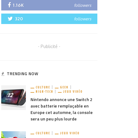
1.16K
followers
320
followers
- Publicité -
TRENDING NOW
CULTURE
GEEK
HIGH-TECH
JEUX VIDÉO
Nintendo annonce une Switch 2
avec batterie remplaçable en
Europe cet automne, la console
sera un peu plus lourde
CULTURE
JEUX VIDÉO