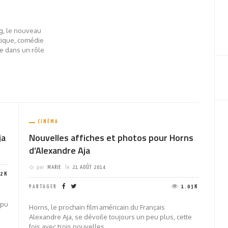
ng, le nouveau
stique, comédie
fe dans un rôle
CINÉMA
ja
Nouvelles affiches et photos pour Horns
d’Alexandre Aja
par
MARIE
le
21 AOÛT 2014
42K
PARTAGER
1.03K
 pu
Horns, le prochain film américain du Français
Alexandre Aja, se dévoile toujours un peu plus, cette
fois avec trois nouvelles