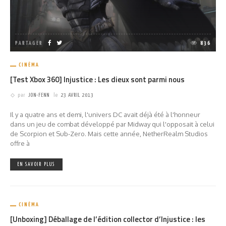
PARTAGER
836
CINÉMA
[Test Xbox 360] Injustice : Les dieux sont parmi nous
par
JON-FENN
le
23 AVRIL 2013
Il y a quatre ans et demi, l'univers DC avait déjà été à l'honneur
dans un jeu de combat développé par Midway qui l'opposait à celui
de Scorpion et Sub-Zero. Mais cette année, NetherRealm Studios
offre à
EN SAVOIR PLUS
CINÉMA
[Unboxing] Déballage de l’édition collector d’Injustice : les